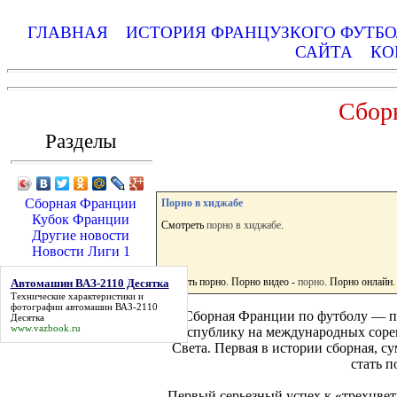
ГЛАВНАЯ
ИСТОРИЯ ФРАНЦУЗКОГО ФУТБ
САЙТА
КО
Сбор
Разделы
Сборная Франции
Порно в хиджабе
Кубок Франции
Смотреть
порно в хиджабе
.
Другие новости
Новости Лиги 1
Скачать порно. Порно видео -
порно
. Порно онлайн.
Автомашин ВАЗ-2110 Десятка
Технические характеристики и
фотографии
автомашин ВАЗ-2110
Сборная Франции по футболу — пр
Десятка
www.vazbook.ru
республику на международных соре
Света. Первая в истории сборная, с
стать п
Первый серьезный успех к «трехцвет