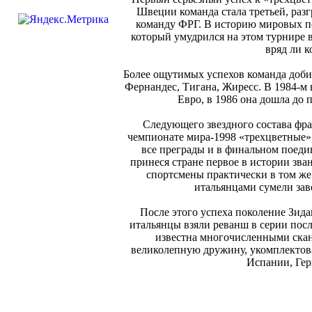
Швеции команда стала третьей, разг
команду ФРГ. В историю мировых п
который умудрился на этом турнире в
вряд ли к
Более ощутимых успехов команда добила
Фернандес, Тигана, Жиресс. В 1984-м 
Евро, в 1986 она дошла до
Следующего звездного состава фр
чемпионате мира-1998 «трехцветные»
все преграды и в финальном поеди
принеся стране первое в истории зва
спортсмены практически в том же
итальянцами сумели зав
После этого успеха поколение Зида
итальянцы взяли реванш в серии пос
известна многочисленными скан
великолепную дружину, укомплектов
Испании, Гер