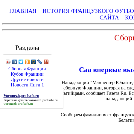
ГЛАВНАЯ
ИСТОРИЯ ФРАНЦУЗКОГО ФУТБ
САЙТА
КО
Сбор
Разделы
Саа впервые вы
Сборная Франции
Кубок Франции
Другие новости
Нападающий "Манчестер Юнайтед" 
Новости Лиги 1
сборную Франции, которая на сл
бельгийцами, сообщает Газета.Ru. Е
Voronezh.profsafe.ru
нападающий 
Верстаки купить
voronezh.profsafe.ru
.
voronezh.profsafe.ru
Сообщаем фамилии всех французск
Бельгии