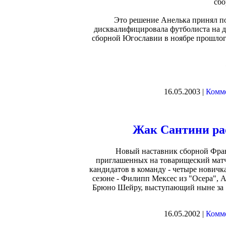
сб
Это решение Анелька принял по
дисквалифицировала футболиста на д
сборной Югославии в ноябре прошлого
16.05.2003 |
Комме
Жак Сантини ра
Новый наставник сборной Фран
приглашенных на товарищеский матч 
кандидатов в команду - четыре нович
сезоне - Филипп Мексес из "Осера", 
Брюно Шейру, выступающий ныне за "
16.05.2002 |
Комме