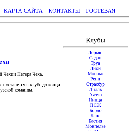
КАРТА САЙТА
КОНТАКТЫ
ГОСТЕВАЯ
Клубы
Лорьян
Седан
еха
Труа
Лион
Монако
й Чехии Петера Чеха.
Ренн
Страсбур
ех останется в клубе до конца
Лилль
цузской команды.
Аяччо
Ницца
ПСЖ
Бордо
Ланс
Бастия
Монпелье