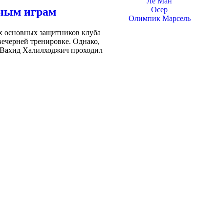
Ле Ман
рным играм
Осер
Олимпик Марсель
ух основных защитников клуба
вечерней тренировке. Однако,
» Вахид Халилходжич проходил