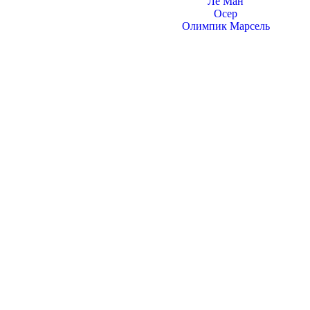
Ле Ман
Осер
Олимпик Марсель