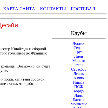
КАРТА САЙТА
КОНТАКТЫ
ГОСТЕВАЯ
Десайи
Клубы
Лорьян
Седан
нчестер Юнайтед» и сборной
Труа
итого голкипера во Францию
Лион
Монако
Ренн
 команды. Возможно, он будет
Страсбур
Буше.
Лилль
Аяччо
 игрока, капитана сборной
Ницца
ше сказал, что работа по
ПСЖ
Бордо
Ланс
Бастия
Монпелье