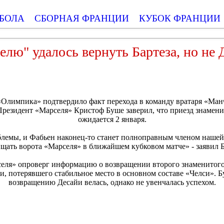
БОЛА
СБОРНАЯ ФРАНЦИИ
КУБОК ФРАНЦИИ
елю" удалось вернуть Бартеза, но не 
«Олимпика» подтвердило факт перехода в команду вратаря «Ма
Президент «Марселя» Кристоф Буше заверил, что приезд знамен
ожидается 2 января.
блемы, и Фабьен наконец-то станет полноправным членом нашей
щать ворота «Марселя» в ближайшем кубковом матче» - заявил 
еля» опроверг информацию о возвращении второго знаменитого
 потерявшего стабильное место в основном составе «Челси». Бу
возвращению Десайи велась, однако не увенчалась успехом.