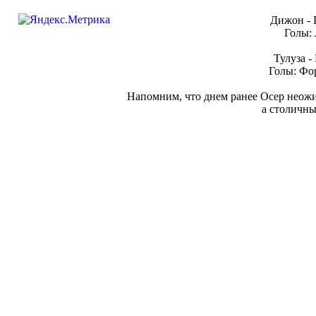
Дижон - Р
Голы: 
Тулуза - 
Голы: Фо
Напомним, что днем ранее Осер неожи
а столичн